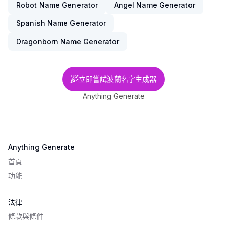
Robot Name Generator
Angel Name Generator
Spanish Name Generator
Dragonborn Name Generator
立即嘗試波蘭名字生成器
Anything Generate
Anything Generate
首頁
功能
法律
條款與條件