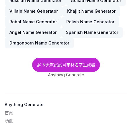
Russian Name Generator
Goliath Name Generator
Villain Name Generator
Khajiit Name Generator
Robot Name Generator
Polish Name Generator
Angel Name Generator
Spanish Name Generator
Dragonborn Name Generator
今天就試試哥布林名字生成器
Anything Generate
Anything Generate
首頁
功能