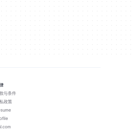
律
款与条件
私政策
esume
ofile
l.com