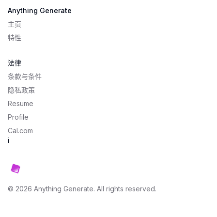
Anything Generate
主页
特性
法律
条款与条件
隐私政策
Resume
Profile
Cal.com
i
©
2026
Anything Generate
. All rights reserved.