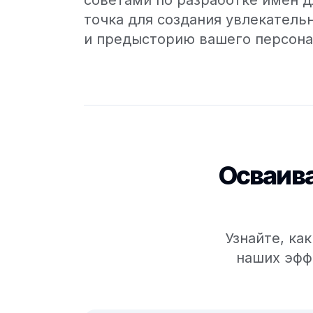
советами по разработке имен д
точка для создания увлекатель
и предысторию вашего персона
Осваива
Узнайте, ка
наших эфф