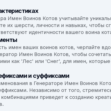
актеристиках
ора Имен Воинов Котов учитывайте уникал
те их шерсти, личности и навыках, чтобы с
ветствуют идентичности вашего воина кот
ементы
ть имен ваших воинов котов, черпайте вд
ератор Имен Воинов Котов, чтобы сочетат
ми как 'Лес' или 'Снег', для имен, которы
ефиксами и суффиксами
менования в Генераторе Имен Воинов Кото
ффиксами. Независимо от того, стремитесь
и комбинациями приведет к созданию креа
в.