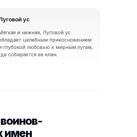
Луговой ус
Мягкая и нежная, Луговой ус
обладает целебным прикосновением
и глубокой любовью к мирным лугам,
где собирается ее клан.
 воинов-
х имен