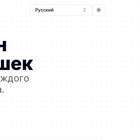
Русский
Toggle theme
н
шек
аждого
.