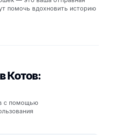
кошек — это ваша отправная
гут помочь вдохновить историю
в Котов:
ов с помощью
ользования