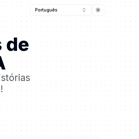
Português
Toggle theme
s de
A
stórias
!