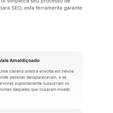
 IA simplifica seu processo de
 para SEO, esta ferramenta garante
Vale Amaldiçoado
Uma clareira sinistra envolta em névoa
onde pessoas desapareceram, e as
árvores supostamente sussurram os
nomes daqueles que ousaram invadir.